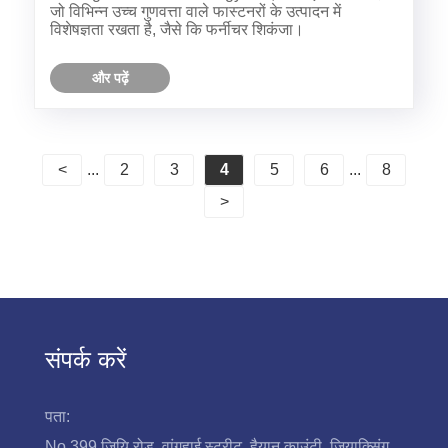
जो विभिन्न उच्च गुणवत्ता वाले फास्टनरों के उत्पादन में
विशेषज्ञता रखता है, जैसे कि फर्नीचर शिकंजा।
और पढ़ें
<
...
2
3
4
5
6
...
8
>
संपर्क करें
पता:
No.399 जियि रोड, वांगहाई स्ट्रीट, हैयान काउंटी, जियाक्सिंग