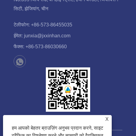
सिटी, झेजियांग, चीन
टेलीफोन:
+86-573-86455035
ईमेल:
junxia@jxxinhan.com
फैक्स:
+86-573-86030660
X
हम आपको बेहतर ब्राउज़िंग अनुभव प्रदान करने, साइट
ट्रैफ़िक का विश्लेषण करने और सामग्री को वैयक्तिकृत