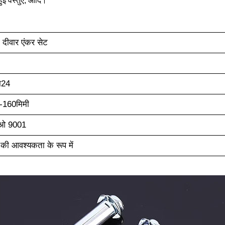
हुई वस्तुएँ, आदि।
दीवार एंकर सेट
म24
ी-160
मिमी
ओ 9001
 की आवश्यकता के रूप में