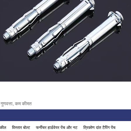
ी, गुणवत्ता, कम कीमत
ग कील
विस्तार बोल्ट
फर्नीचर हार्डवेयर पेंच और नट
त्रिकोण दांत टैपिंग पेंच