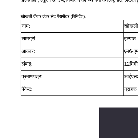
अस्पतालों, स्कूलों आदि में, विभाजन की स्थापना के लिए, छतें, लटकी 
खोखली दीवार एंकर सेट पैरामीटर (विनिर्देश):
नाम:
खोखली 
सामग्री:
इस्पात
आकार:
एम6-ए
लंबाई:
12मिम
प्रमाणपत्र:
आईएस
पैकेट:
ग्राहक