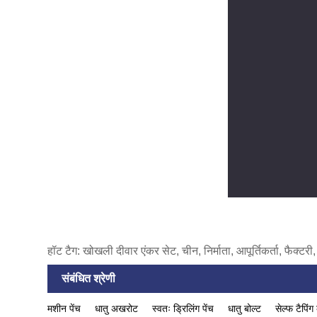
हॉट टैग: खोखली दीवार एंकर सेट, चीन, निर्माता, आपूर्तिकर्ता, फैक्टर
संबंधित श्रेणी
मशीन पेंच
धातु अखरोट
स्वतः ड्रिलिंग पेंच
धातु बोल्ट
सेल्फ टैपिं